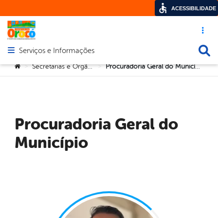
ACESSIBILIDADE
Acesso ráp
Busca
Serviços e Informações
Abrir menu principal de navegação
Você está aqui:
Secretarias e Orgãos
Procuradoria Geral do Município
>
>
Procuradoria Geral do
Município