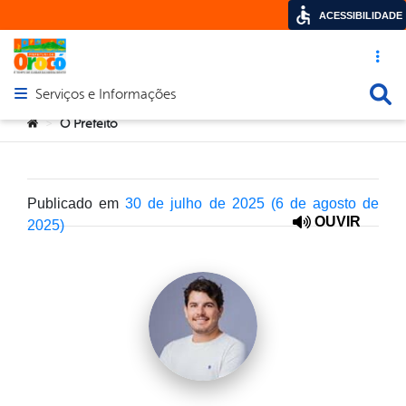
ACESSIBILIDADE
Acesso ráp
Busca
Serviços e Informações
Abrir menu principal de navegação
Você está aqui:
O Prefeito
>
Publicado em
30 de julho de 2025
(6 de agosto de
OUVIR
2025)