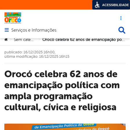
ACESSIBILIDADE
Acesso ráp
Busca
Serviços e Informações
Abrir menu principal de navegação
Você está aqui:
Sem categoria
Orocó celebra 62 anos de emancipação política com ampla programação cultural, cívica e religiosa
>
>
publicado: 16/12/2025 16h00,
última modificação: 16/12/2025 16h15
Orocó celebra 62 anos de
emancipação política com
ampla programação
cultural, cívica e religiosa